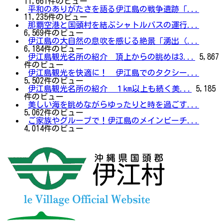
11,661件のビュー
平和のありがたさを語る伊江島の戦争遺跡「...
11,235件のビュー
那覇空港と国頭村を結ぶシャトルバスの運行...
6,569件のビュー
伊江島の大自然の息吹を感じる絶景「湧出（...
6,184件のビュー
伊江島観光名所の紹介 頂上からの眺めは3...
5,867
件のビュー
伊江島観光を快適に！ 伊江島でのタクシー...
5,502件のビュー
伊江島観光名所の紹介 １km以上も続く美...
5,185
件のビュー
美しい海を眺めながらゆったりと時を過ごす...
5,062件のビュー
ご家族やグループで！伊江島のメインビーチ...
4,014件のビュー