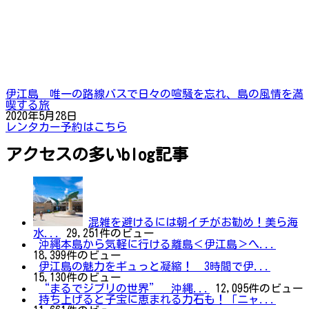
伊江島 唯一の路線バスで日々の喧騒を忘れ、島の風情を満
喫する旅
2020年5月28日
レンタカー予約はこちら
アクセスの多いblog記事
混雑を避けるには朝イチがお勧め！美ら海
水...
29,251件のビュー
沖縄本島から気軽に行ける離島＜伊江島＞へ...
18,399件のビュー
伊江島の魅力をギュっと凝縮！ 3時間で伊...
15,130件のビュー
“まるでジブリの世界” 沖縄...
12,095件のビュー
持ち上げると子宝に恵まれる力石も！「ニャ...