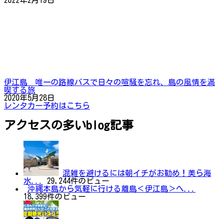
2022年2月19日
伊江島 唯一の路線バスで日々の喧騒を忘れ、島の風情を満
喫する旅
2020年5月28日
レンタカー予約はこちら
アクセスの多いblog記事
混雑を避けるには朝イチがお勧め！美ら海
水...
29,244件のビュー
沖縄本島から気軽に行ける離島＜伊江島＞へ...
18,399件のビュー