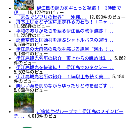
伊江島の魅力をギュっと凝縮！ 3時間で
伊...
15,127件のビュー
“まるでジブリの世界” 沖縄...
12,093件のビュー
持ち上げると子宝に恵まれる力石も！「ニャ...
11,658件のビュー
平和のありがたさを語る伊江島の戦争遺跡「...
11,225件のビュー
那覇空港と国頭村を結ぶシャトルバスの運行...
6,569件のビュー
伊江島の大自然の息吹を感じる絶景「湧出（...
6,180件のビュー
伊江島観光名所の紹介 頂上からの眺めは3...
5,862
件のビュー
伊江島観光を快適に！ 伊江島でのタクシー...
5,502件のビュー
伊江島観光名所の紹介 １km以上も続く美...
5,184
件のビュー
美しい海を眺めながらゆったりと時を過ごす...
5,059件のビュー
ご家族やグループで！伊江島のメインビー
チ...
4,013件のビュー