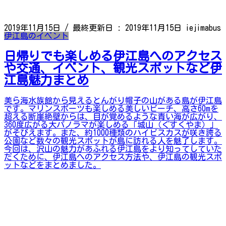
2019年11月15日
/ 最終更新日 :
2019年11月15日
iejimabus
伊江島のイベント
日帰りでも楽しめる伊江島へのアクセス
や交通、イベント、観光スポットなど伊
江島魅力まとめ
美ら海水族館から見えるとんがり帽子の山がある島が伊江島
です。マリンスポーツも楽しめる美しいビーチ、高さ60mを
超える断崖絶壁からは、目が覚めるような青い海が広がり、
360度広がる大パノラマが楽しめる「城山（ぐすくやま）」
がそびえます。また、約1000種類のハイビスカスが咲き誇る
公園など数々の観光スポットが島に訪れる人を魅了します。
今回は、沢山の魅力があふれる伊江島をより知ってしていた
だくために、伊江島へのアクセス方法や、伊江島の観光スポ
ットなどをまとめました。