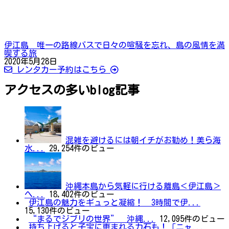
伊江島 唯一の路線バスで日々の喧騒を忘れ、島の風情を満
喫する旅
2020年5月28日
レンタカー予約はこちら
アクセスの多いblog記事
混雑を避けるには朝イチがお勧め！美ら海
水...
29,254件のビュー
沖縄本島から気軽に行ける離島＜伊江島＞
へ...
18,402件のビュー
伊江島の魅力をギュっと凝縮！ 3時間で伊...
15,130件のビュー
“まるでジブリの世界” 沖縄...
12,095件のビュー
持ち上げると子宝に恵まれる力石も！「ニャ...