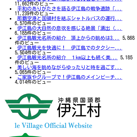
11,662件のビュー
平和のありがたさを語る伊江島の戦争遺跡「...
11,239件のビュー
那覇空港と国頭村を結ぶシャトルバスの運行...
6,570件のビュー
伊江島の大自然の息吹を感じる絶景「湧出（...
6,185件のビュー
伊江島観光名所の紹介 頂上からの眺めは3...
5,868
件のビュー
伊江島観光を快適に！ 伊江島でのタクシー...
5,504件のビュー
伊江島観光名所の紹介 １km以上も続く美...
5,185
件のビュー
美しい海を眺めながらゆったりと時を過ごす...
5,065件のビュー
ご家族やグループで！伊江島のメインビーチ...
4,014件のビュー