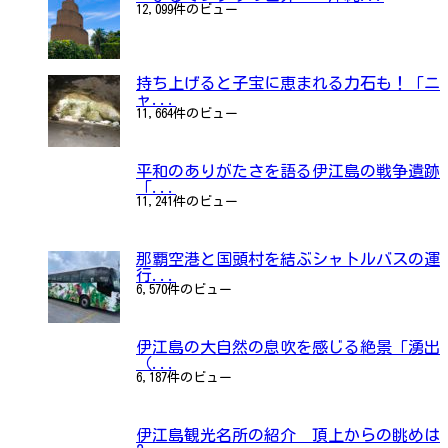
12,099件のビュー
持ち上げると子宝に恵まれる力石も！「ニ
ャ...
11,664件のビュー
平和のありがたさを語る伊江島の戦争遺跡
「...
11,241件のビュー
那覇空港と国頭村を結ぶシャトルバスの運
行...
6,570件のビュー
伊江島の大自然の息吹を感じる絶景「湧出
（...
6,187件のビュー
伊江島観光名所の紹介 頂上からの眺めは