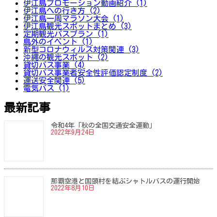
伊江島プロモーション動画紹介 (1)
伊江島への行き方 (2)
伊江島一周マラソン大会 (1)
伊江島観光スポットまとめ (3)
定期観光バスプラン (1)
島外のイベント (1)
新型コロナウィルス対策関連 (3)
沖縄の観光スポット (2)
貸切バス事業 (4)
貸切バス事業者安全性評価認定制度 (2)
運送安全関連 (5)
電気バス (1)
最新記事
令和4年「秋の全国交通安全運動」
2022年9月24日
那覇空港と国頭村を結ぶシャトルバスの運行開始
2022年8月10日