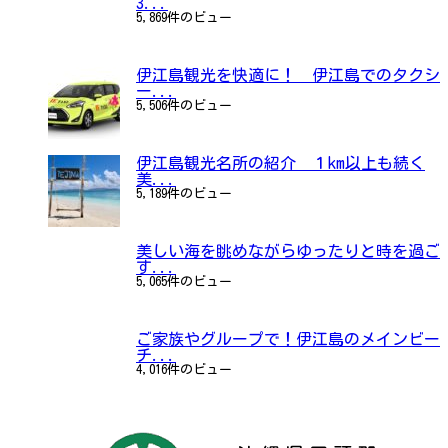
3...
5,869件のビュー
伊江島観光を快適に！ 伊江島でのタクシ
ー...
5,506件のビュー
伊江島観光名所の紹介 １km以上も続く
美...
5,189件のビュー
美しい海を眺めながらゆったりと時を過ご
す...
5,065件のビュー
ご家族やグループで！伊江島のメインビー
チ...
4,016件のビュー