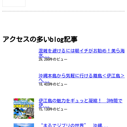
レンタカー予約はこちら
アクセスの多いblog記事
混雑を避けるには朝イチがお勧め！美ら海
水...
29,266件のビュー
沖縄本島から気軽に行ける離島＜伊江島＞
へ...
18,403件のビュー
伊江島の魅力をギュっと凝縮！ 3時間で
伊...
15,130件のビュー
“まるでジブリの世界” 沖縄...