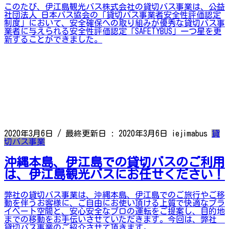
このたび、伊江島観光バス株式会社の貸切バス事業は、公益
社団法人 日本バス協会の「貸切バス事業者安全性評価認定
制度」において、安全確保への取り組みが優秀な貸切バス事
業者に与えられる安全性評価認定「SAFETYBUS」一つ星を更
新することができました。
2020年3月6日
/ 最終更新日 :
2020年3月6日
iejimabus
貸
切バス事業
沖縄本島、伊江島での貸切バスのご利用
は、伊江島観光バスにお任せください！
弊社の貸切バス事業は、沖縄本島、伊江島でのご旅行やご移
動を伴うお客様に、ご自由にお使い頂ける上質で快適なプラ
イベート空間と、安心安全なプロの運転をご提案し、目的地
までの移動をお手伝いさせていただきます。今回は、弊社
貸切バス事業のご紹介させて頂きます。