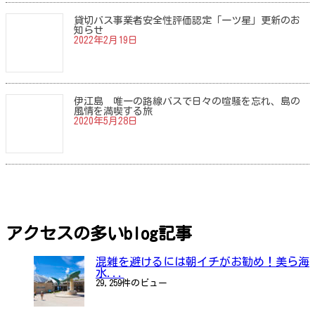
貸切バス事業者安全性評価認定「一ツ星」更新のお
知らせ
2022年2月19日
伊江島 唯一の路線バスで日々の喧騒を忘れ、島の
風情を満喫する旅
2020年5月28日
レンタカー予約はこちら
アクセスの多いblog記事
混雑を避けるには朝イチがお勧め！美ら海
水...
29,259件のビュー