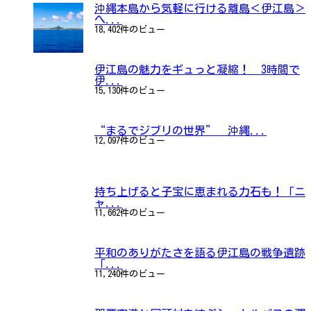
沖縄本島から気軽に行ける離島＜伊江島＞
へ...
18,402件のビュー
伊江島の魅力をギュっと凝縮！ 3時間で
伊...
15,130件のビュー
“まるでジブリの世界” 沖縄...
12,097件のビュー
持ち上げると子宝に恵まれる力石も！「ニ
ャ...
11,662件のビュー
平和のありがたさを語る伊江島の戦争遺跡
「...
11,240件のビュー