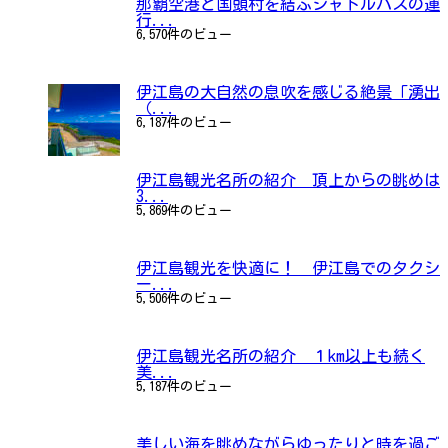
那覇空港と国頭村を結ぶシャトルバスの運
行...
6,570件のビュー
伊江島の大自然の息吹を感じる絶景「湧出
（...
6,187件のビュー
伊江島観光名所の紹介 頂上からの眺めは
3...
5,869件のビュー
伊江島観光を快適に！ 伊江島でのタクシ
ー...
5,506件のビュー
伊江島観光名所の紹介 １km以上も続く
美...
5,187件のビュー
美しい海を眺めながらゆったりと時を過ご