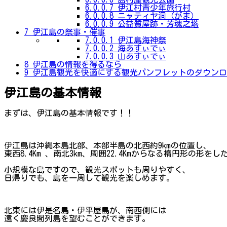
6.0.0.7
伊江村青少年旅行村
6.0.0.8
ニャティヤ洞（がま）
6.0.0.9
公益質屋跡・芳魂之塔
7
伊江島の祭事・催事
7.0.0.1
伊江島海神祭
7.0.0.2
海あすぃでぃ
7.0.0.3
山あすぃでぃ
8
伊江島の情報を得るなら
9
伊江島観光を快適にする観光パンフレットのダウンロ
伊江島の基本情報
まずは、伊江島の基本情報です！！
伊江島は沖縄本島北部、本部半島の北西約9kmの位置し、
東西8.4Km 、南北3km、周囲22.4Kmからなる楕円形の形を
小規模な島ですので、観光スポットも周りやすく、
日帰りでも、島を一周して観光を楽しめます。
北東には伊是名島・伊平屋島が、南西側には
遠く慶良間列島を望むことができます。