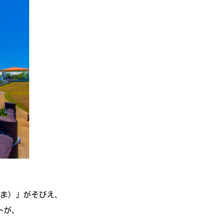
、
やま）」がそびえ、
トが、