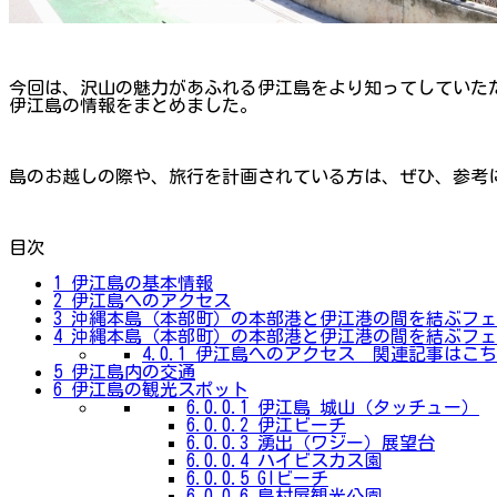
今回は、沢山の魅力があふれる伊江島をより知ってしていた
伊江島の情報をまとめました。
島のお越しの際や、旅行を計画されている方は、ぜひ、参考
目次
1
伊江島の基本情報
2
伊江島へのアクセス
3
沖縄本島（本部町）の本部港と伊江港の間を結ぶフェ
4
沖縄本島（本部町）の本部港と伊江港の間を結ぶフェ
4.0.1
伊江島へのアクセス 関連記事はこち
5
伊江島内の交通
6
伊江島の観光スポット
6.0.0.1
伊江島 城山（タッチュー）
6.0.0.2
伊江ビーチ
6.0.0.3
湧出（ワジー）展望台
6.0.0.4
ハイビスカス園
6.0.0.5
GIビーチ
6.0.0.6
島村屋観光公園