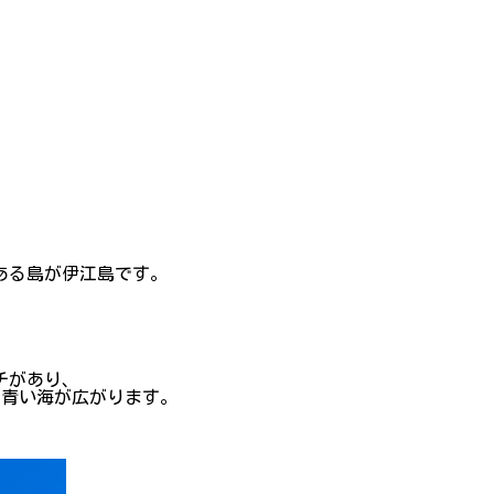
。
ある島が伊江島です。
チがあり、
な青い海が広がります。